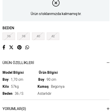
Ürün stoklarımızda kalmamıştır.
BEDEN
36
38
40
42
ÜRÜN ÖZELLIKLERI
Model Bilgisi Ürün Bilgisi
Boy
: 1,70 cm
Boy
: 90 cm
Kilo
: 57kg
Kumaş
: Begonya
Beden
: 36 / S
Astarlıdır
YORUMLAR
(0)