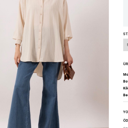
ST
ÜR
Mo
Bo
Kil
Be
Y
ÖD