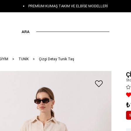
PREMIUM KUMAŞ TAKIM VE ELBISE MODELLERI
ARA
GİYİM
TUNİK
Çizgi Detay Tunik Taş
Ç
St
₺
S