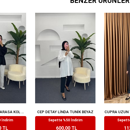
BENZER ÜRÜNLER
BELDEN LASTIKLI YARASA KOL TUNIK SIYAH
CEP DETAY LINDA TUNIK BEYAZ
CUPRA UZUN 
99
₺1.199,99
₺1
 İndirim
Sepette %50 İndirim
Sepette
0 TL
600,00 TL
11