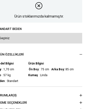
Ürün stoklarımızda kalmamıştır.
ANDART BEDEN
ÜN ÖZELLIKLERI
del Bilgisi Ürün Bilgisi
y
: 1,70 cm
Ön
Boy
: 75 cm
Arka Boy:
85 cm
o
: 57 kg
Kumaş
: Linda
den
: Standart
ORUMLAR
(0)
EME SEÇENEKLERI