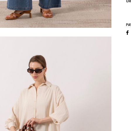
ÜR
PA