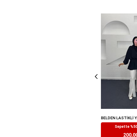
₺399,
Sepette %50
200,0