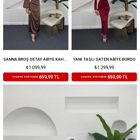
SANNA BROŞ DETAY ABIYE KAHVERENGI
YANI TAŞLI SATEN ABIYE BORDO
₺1.099,99
₺1.299,99
659,99 TL
650,00 TL
Sepette %40 İndirim
Sepette %50 İndirim