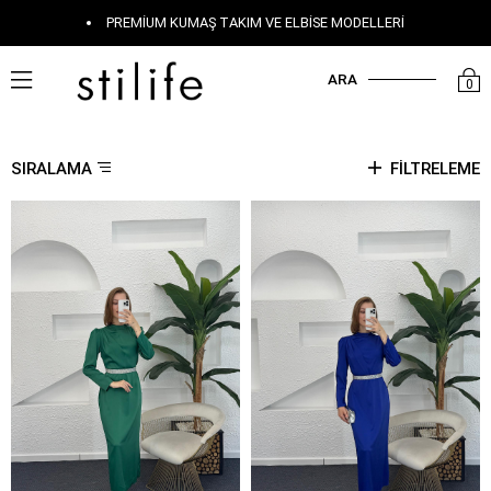
KAPIDA ÖDEME SEÇENEĞI
ARA
0
SIRALAMA
FILTRELEME