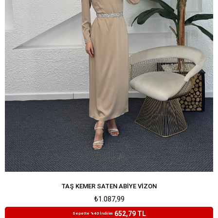
TAŞ KEMER SATEN ABIYE VIZON
₺1.087,99
652,79 TL
Sepette %40 İndirim