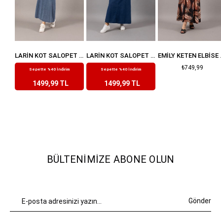
LARIN KOT SALOPET ANTRASIT
LARIN KOT SALOPET MAVI
LARIN KOT SALOPET LACIVERT
EMILY
₺2.499,99
₺2.499,99
₺749,99
Sepette %40 İndirim
Sepette %40 İndirim
1499,99 TL
1499,99 TL
BÜLTENIMIZE ABONE OLUN
Gönder