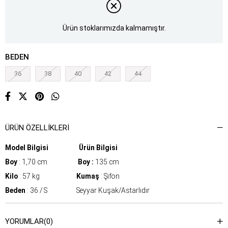
Ürün stoklarımızda kalmamıştır.
BEDEN
36
38
40
42
44
ÜRÜN ÖZELLIKLERI
Model Bilgisi Ürün Bilgisi
Boy
: 1,70 cm
Boy :
135 cm
Kilo
: 57 kg
Kumaş
: Şifon
Beden
: 36 / S Seyyar Kuşak/Astarlıdır
YORUMLAR
(0)