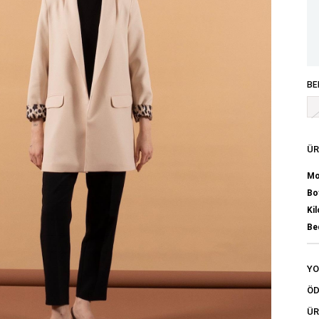
BE
ÜR
Mo
Bo
Kil
Be
Y
ÖD
ÜR