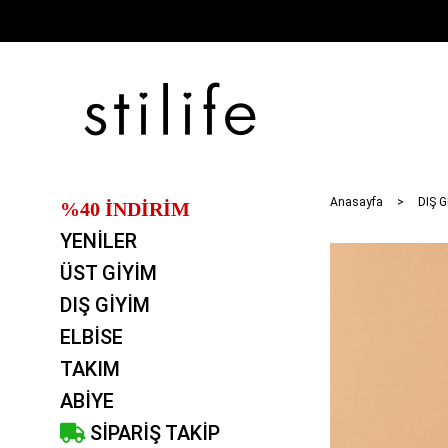
Anasayfa
DIŞ G
%40 İNDİRİM
YENİLER
ÜST GİYİM
DIŞ GİYİM
ELBİSE
TAKIM
ABİYE
SİPARİŞ TAKİP