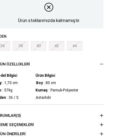
Ürün stoklarımızda kalmamıştır.
DEN
36
38
40
42
44
ÜN ÖZELLIKLERI
del Bilgisi Ürün Bilgisi
y
: 1,70 cm
Boy
: 80 cm
o
: 57kg
Kumaş
: Pamuk-Polyester
den
: 36 / S
Astarlıdır
ORUMLAR
(0)
EME SEÇENEKLERI
ÜN ÖNERILERI