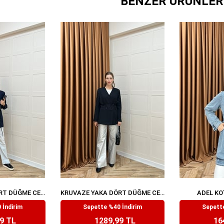
BENZER ÜRÜNLER
KRUVAZE YAKA DÖRT DÜĞME CEKET LACIVERT
KRUVAZE YAKA DÖRT DÜĞME CEKET SIYAH
ADEL KO
,99
₺2.149,99
₺2
 İndirim
Sepette %40 İndirim
Sepette
9 TL
1289,99 TL
16