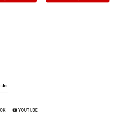
nder
OK
YOUTUBE