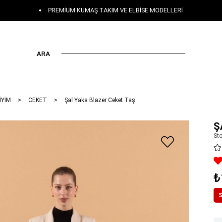
PREMIUM KUMAŞ TAKIM VE ELBISE MODELLERI
ARA
İYİM
CEKET
Şal Yaka Blazer Ceket Taş
Ş
St
₺
S