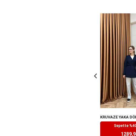
₺2.149
Sepette %40
1289,9